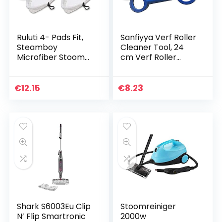
Ruluti 4- Pads Fit,
Sanfiyya Verf Roller
Steamboy
Cleaner Tool, 24
Microfiber Stoom
cm Verf Roller
Mop
Mouw Cleaner Verf
Verwijderen
Schrapen Reiniging
€
12.15
€
8.23
Gereedschap
Shark S6003Eu Clip
Stoomreiniger
N’ Flip Smartronic
2000w