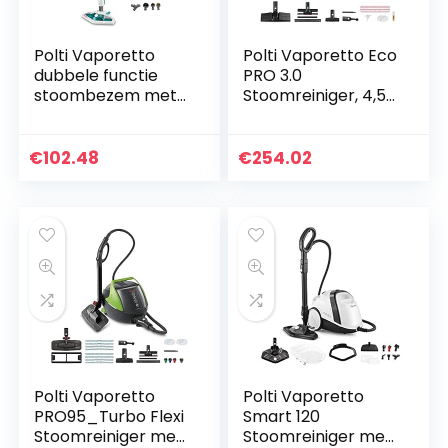
Polti Vaporetto
Polti Vaporetto Eco
dubbele functie
PRO 3.0
stoombezem met
Stoomreiniger, 4,5
draagbare reiniger,
bar, doodt tot
doodt en elimineert
99,99%* van de
99,9% * van
virusdeeltjes,
€
102.48
€
254.02
virussen, kiemen
ziektekiemen en
en…
bacteriën, 2…
Polti Vaporetto
Polti Vaporetto
PRO95_Turbo Flexi
Smart 120
Stoomreiniger met
Stoomreiniger met