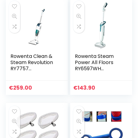
Rowenta Clean &
Rowenta Steam
Steam Revolution
Power All Floors
RY7757
RY6597WH
Vloerreiniger –
stoomreiniger,
OIntsmet en
antibacterieel,
verwijdert tot wel
zonder chemische
€
259.00
€
143.90
99.9% van de
producten, 1200 W,
ziektekiemen en…
tapijt…