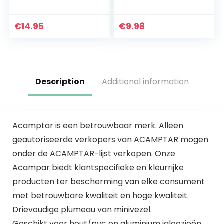
plumeau –
Vangt En Houdt Tot
verbeterd concept
3 Keer Meer Stof En
2021 I stofdoek
Haar Vast Dan Een
€
14.95
€
9.98
microvezel I
Gewone…
stofdoek wasbaar I
telescopische…
Description
Additional information
Acamptar is een betrouwbaar merk. Alleen
geautoriseerde verkopers van ACAMPTAR mogen
onder de ACAMPTAR-lijst verkopen. Onze
Acampar biedt klantspecifieke en kleurrijke
producten ter bescherming van elke consument
met betrouwbare kwaliteit en hoge kwaliteit.
Drievoudige plumeau van minivezel.
Geschikt voor hout/pvc en aluminium jaloezieën.