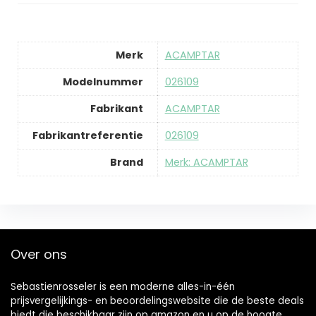
Merk
‎ACAMPTAR
Modelnummer
‎026109
Fabrikant
‎ACAMPTAR
Fabrikantreferentie
‎026109
Brand
Merk: ACAMPTAR
Over ons
Sebastienrosseler is een moderne alles-in-één
prijsvergelijkings- en beoordelingswebsite die de beste deals
biedt die beschikbaar zijn op amazon en u op de hoogte