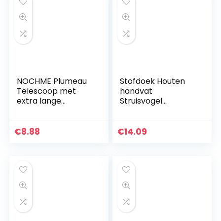
NOCHME Plumeau
Stofdoek Houten
Telescoop met
handvat
extra lange
Struisvogel
uittrekbare
Reinigingsborstel
handgreep, 78-245
Hotel Home
cm, roestvrij staal,
Woonkamer
€
8.88
€
14.09
wasbaar,
Slaapkamer
stofbezem met…