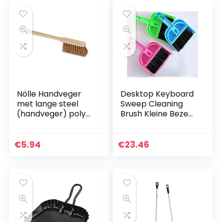
Nölle Handveger
Desktop Keyboard
met lange steel
Sweep Cleaning
(handveger) poly-
Brush Kleine Bezem
kokos, 43 cm –
Stofpan Plastic
212700, bruin
Schoon
Gereedschap Mini
€
5.94
€
23.46
Schop Set
Computer Borstel…