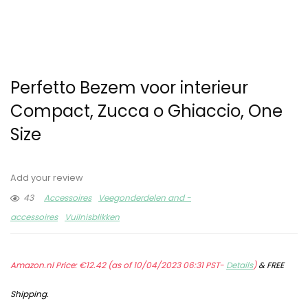
Perfetto Bezem voor interieur
Compact, Zucca o Ghiaccio, One
Size
Add your review
43
Accessoires
Veegonderdelen and -
accessoires
Vuilnisblikken
Amazon.nl Price:
€
12.42
(as of 10/04/2023 06:31 PST-
Details
)
&
FREE
Shipping
.