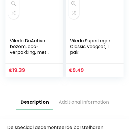
Vileda DuActiva
Vileda Superfeger
bezem, eco-
Classic veegset, 1
verpakking, met
pak
driedelige steel en
2-in-1 veegset,
polyurethaan,
€
19.39
€
9.49
polyethyleen, rood,
zwart…
Description
Additional information
De speciaal gedemonteerde borstelharen