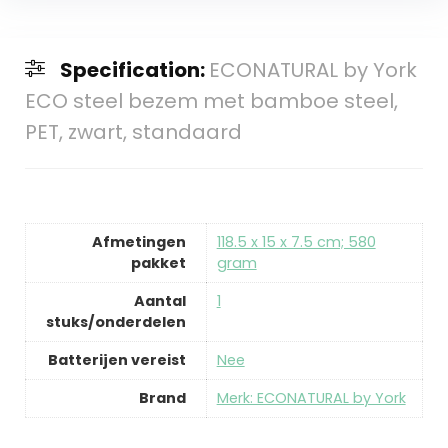
Specification:
ECONATURAL by York
ECO steel bezem met bamboe steel,
PET, zwart, standaard
Afmetingen
‎118.5 x 15 x 7.5 cm; 580
pakket
gram
Aantal
‎1
stuks/onderdelen
Batterijen vereist
‎Nee
Brand
Merk: ECONATURAL by York