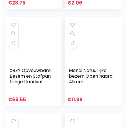
€
28.75
€
2.06
XRZY Opvouwbare
Mendi Natuurlijke
Bezem en Stofpan,
bezem Open haard
Lange Handvat
45 cm
Huishoudelijke
Reinigingsset, 180
Buigbare Bezem
€
66.55
€
11.99
Hoofd Winddicht
Platte…