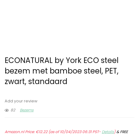
ECONATURAL by York ECO steel
bezem met bamboe steel, PET,
zwart, standaard
Add your review
82
Bezems
Amazon.nl Price:
€
12.22
(as of 10/04/2023 06:31 PST-
Details
)
&
FREE