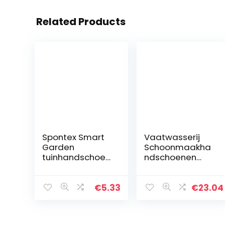
Related Products
Spontex Smart
Vaatwasserij
Garden
Schoonmaakha
tuinhandschoen
ndschoenen
en, compatibel
Siliconen Rubber
met
Spons
touchscreen,
Handschoenen
€
5.33
€
23.04
van
Huishoudelijke
gerecyclede
scrubber
PET-flessen, met
Keuken…