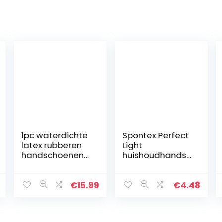
1pc waterdichte
Spontex Perfect
latex rubberen
Light
handschoenen
huishoudhandsc
huishoudelijke
hoenen, ideaal
reiniging
voor alle
experiment
reinigingswerkza
€
15.99
€
4.48
catering
amheden, van
handschoenen
natuurlijk latex,
universele
met anti…