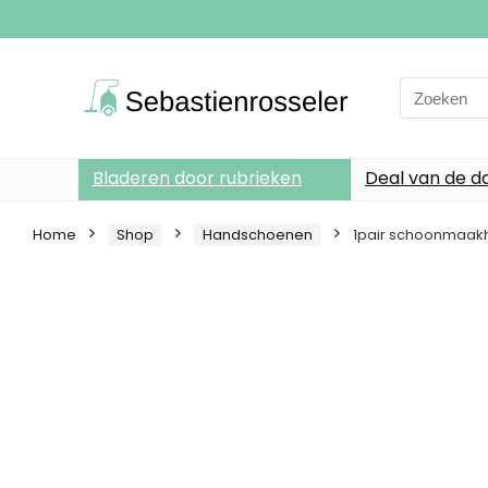
Search
for:
Bladeren door rubrieken
Deal van de d
Home
Shop
Handschoenen
1pair schoonmaak