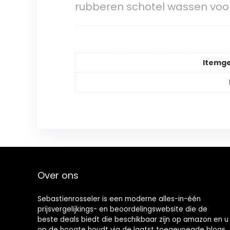
rubberen schotel wassen voor
Itemg
Over ons
Sebastienrosseler is een moderne alles-in-één
prijsvergelijkings- en beoordelingswebsite die de
beste deals biedt die beschikbaar zijn op amazon en u
op de hoogte houdt via de laatst toegevoegde blogs.