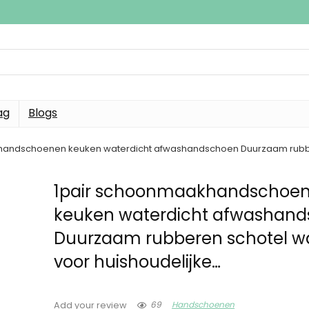
ag
Blogs
handschoenen keuken waterdicht afwashandschoen Duurzaam rubber
1pair schoonmaakhandschoe
keuken waterdicht afwashan
Duurzaam rubberen schotel w
voor huishoudelijke…
69
Handschoenen
Add your review