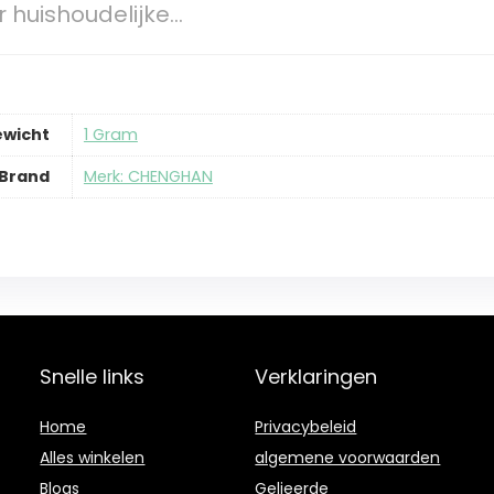
 huishoudelijke…
ewicht
‎1 Gram
Brand
Merk: CHENGHAN
Snelle links
Verklaringen
Home
Privacybeleid
Alles winkelen
algemene voorwaarden
Blogs
Gelieerde