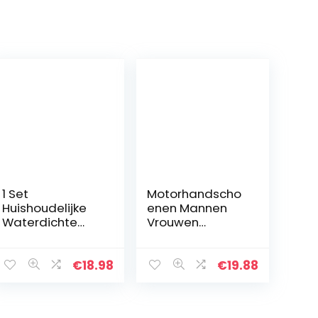
1 Set
Motorhandscho
Huishoudelijke
enen Mannen
Waterdichte
Vrouwen
Handschoenen
Touchscreen
Rubber Keuken
ademend
Restaurant
Slijtvast
€
18.98
€
19.88
Schotel Wassen
Volledige vinger
Mitten Dunne en
handschoenen
Licht…
voor Motorcross