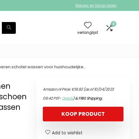
Nieuws en blogs lezen
0
verlanglijst
en schotel wassen voor huishoudelijke…
nen
Amazon.nl Price:
€
18.82
(as of 10/04/2023
dschoen
06:42 PST-
Details
)
&
FREE Shipping
.
assen
KOOP PRODUCT
Add to wishlist