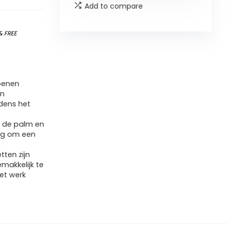
Add to compare
&
FREE
oenen
en
dens het
n de palm en
 om een ​​
ten zijn
emakkelijk te
et werk