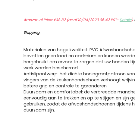
Amazon.nl Price:
€
18.82
(as of 10/04/2023 06:42 PST-
Details
)
Shipping
.
Materialen van hoge kwaliteit: PVC Afwashandsch
bevatten geen lood en cadmium en kunnen word
hergebruikt om ervoor te zorgen dat uw handen tij
werk worden beschermd.
Antislipontwerp: het dichte honingraatpatroon va
vingers van de keukenhandschoen verhoogt wrijving
betere grip en controle te garanderen.
Duurzaam en comfortabel: de verbreedde manchet
eenvoudig aan te trekken en op te stijgen en zijn g
gebruiken, zodat de afwashandschoenen tijdens h
duurzaam zijn.