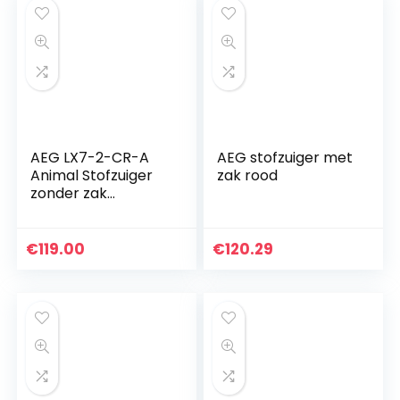
AEG LX7-2-CR-A
AEG stofzuiger met
Animal Stofzuiger
zak rood
zonder zak
(zakloos,750 w,
met zuigmondset
voor
€
119.00
€
120.29
dierenharen,turbob
orstel…