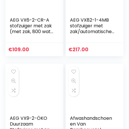
AEG VX6-2-CR-A
AEG VX82-1-4MB
stofzuiger met zak
stofzuiger met
(met zak, 800 watt,
zak/automatische
9 m actieradius,
zuigkrachtregeling/
zachte wielen, 3,5
extreem stil ook op
liter
tapijt/opname van
€
109.00
€
217.00
stofzuigerzak,wasb
grote + kleinste…
aar…
AEG VX9-2-ÖKO
Afwashandschoen
Duurzaam
en Van