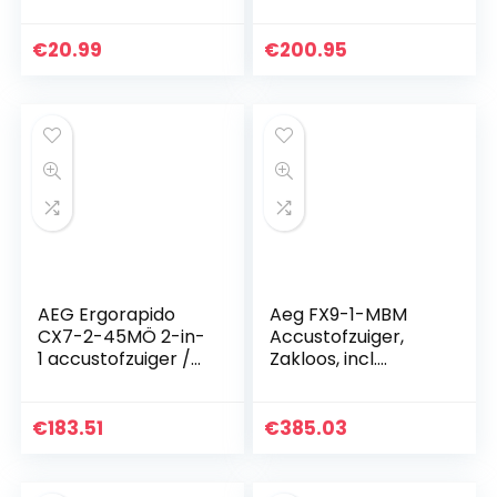
(zakloos, 18V Li-ion
HD accu,
dierenhaarzuigmon
€
20.99
€
200.95
d, tot 45 minuten…
AEG Ergorapido
Aeg FX9-1-MBM
CX7-2-45MÖ 2-in-
Accustofzuiger,
1 accustofzuiger /
Zakloos, incl.
50% gerecycled
Accessoires,
materiaal/zakloos/
Verstelbare
tot 45 min
Motorunit En
€
183.51
€
385.03
looptijd/vrijstaand /
Telescoopbuis, Tot
180…
60 Min. Looptijd…