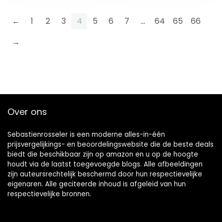
stofdoeken,
reserve…
wasbare…
←
1
2
3
4
5
6
7
…
64
65
66
→
Over ons
Sebastienrosseler is een moderne alles-in-één
prijsvergelijkings- en beoordelingswebsite die de beste deals
biedt die beschikbaar zijn op amazon en u op de hoogte
houdt via de laatst toegevoegde blogs. Alle afbeeldingen
zijn auteursrechtelijk beschermd door hun respectievelijke
eigenaren. Alle geciteerde inhoud is afgeleid van hun
respectievelijke bronnen.