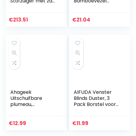
Stofzuiger met zak
Bamboevezel
(70% gerecycled
Vrouwelijk
kunststof, 850 W,
Afwasartefact-
Stille stofzuiger,
One pair
€
213.51
€
21.04
65DB, XXL wielen,
stofzak…
Ahageek
AIFUDA Venster
Uitschuifbare
Blinds Duster, 3
plumeau,
Pack Borstel voor
roestvrijstalen
Airconditioner
verlengstok Extra
luiken
lange
Stofafscheider
€
12.99
€
11.99
telescopische
Schoonmaakdoek
microvezel-
Tool Met 3