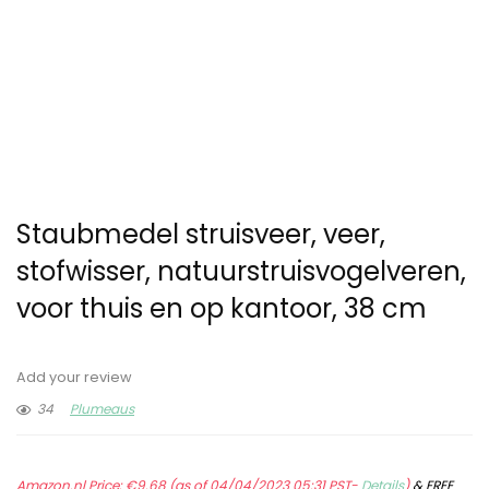
Staubmedel struisveer, veer,
stofwisser, natuurstruisvogelveren,
voor thuis en op kantoor, 38 cm
Add your review
34
Plumeaus
Amazon.nl Price:
€
9.68
(as of 04/04/2023 05:31 PST-
Details
)
&
FREE