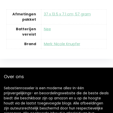
Afmetingen
‎37 x 13.5 x 7.1 cm; 57 gram
pakket
Batterijen
‎Nee
vereist
Brand
Merk: Nicole Knupfer
Over ons
Sebastienrosseler is een moderne alles-in-één
prijsvergelijkings- en beoordelingswebsite die de beste deals
biedt die beschikbaar zijn op amazon en u op de hoogte
houdt via de laatst toegevoegde blogs. Alle afbeeldingen
zijn auteursrechtelijk beschermd door hun respectievelijke