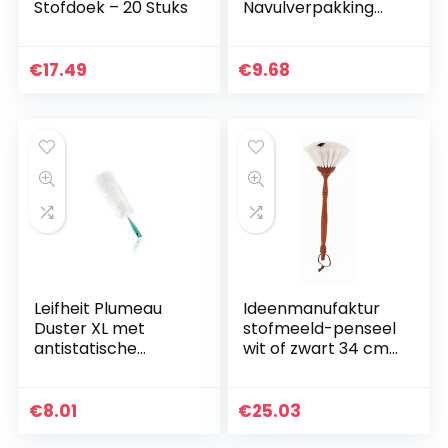
Stofdoek – 20 Stuks
Navulverpakking
van 5 x 4 Stuks
€
17.49
€
9.68
Leifheit Plumeau
Ideenmanufaktur
Duster XL met
stofmeeld-penseel
antistatische
wit of zwart 34 cm
microvezels tegen
geitenhaar
stof, extra lange
stofwisser, ook
€
8.01
€
25.03
voor tafelbladen