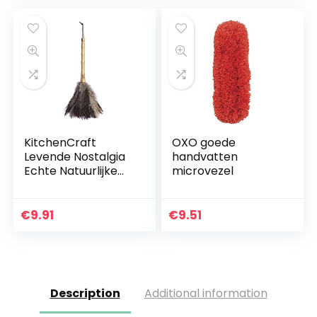
en…
KitchenCraft
OXO goede
Levende Nostalgia
handvatten
Echte Natuurlijke
microvezel
Struisvogel
Veerstofdoek, 40
cm (15,5″)
€
9.91
€
9.51
Description
Additional information