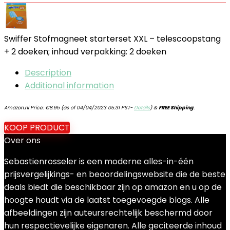
Swiffer Stofmagneet starterset XXL – telescoopstang
+ 2 doeken; inhoud verpakking: 2 doeken
Description
Additional information
Amazon.nl Price:
€
8.95
(as of 04/04/2023 05:31 PST-
Details
)
&
FREE Shipping
.
KOOP PRODUCT
Over ons
Sebastienrosseler is een moderne alles-in-één
prijsvergelijkings- en beoordelingswebsite die de beste
deals biedt die beschikbaar zijn op amazon en u op de
hoogte houdt via de laatst toegevoegde blogs. Alle
afbeeldingen zijn auteursrechtelijk beschermd door
hun respectievelijke eigenaren. Alle geciteerde inhoud