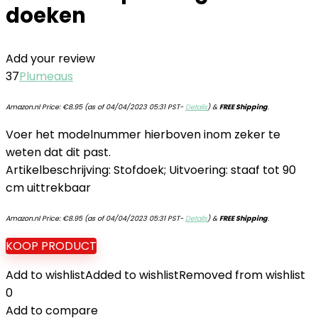
doeken
Add your review
37
Plumeaus
Amazon.nl Price:
€
8.95
(as of 04/04/2023 05:31 PST-
Details
)
&
FREE Shipping
.
Voer het modelnummer hierboven inom zeker te
weten dat dit past.
Artikelbeschrijving: Stofdoek; Uitvoering: staaf tot 90
cm uittrekbaar
Amazon.nl Price:
€
8.95
(as of 04/04/2023 05:31 PST-
Details
)
&
FREE Shipping
.
KOOP PRODUCT
Add to wishlist
Added to wishlist
Removed from wishlist
0
Add to compare