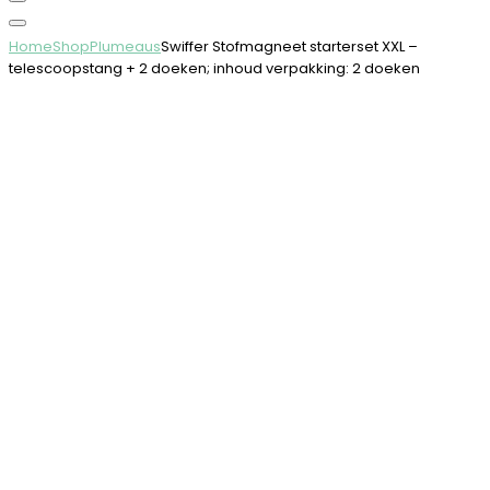
Home
Shop
Plumeaus
Swiffer Stofmagneet starterset XXL –
telescoopstang + 2 doeken; inhoud verpakking: 2 doeken