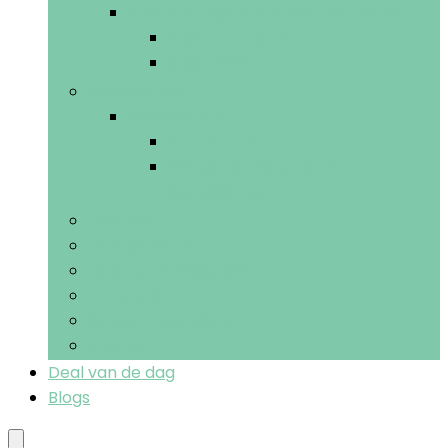
Stoomreinigers and vloerpolijsters
Stoomreinigers
Stoomdweilen
Accessoires
Accessoires
Vuilnisblikken
Veegonderdelen and -
accessoires
Bezems
Handschoenen
Natte and droge dweilen
Plumeaus
Schoonmaakdoeken
Sponzen
Deal van de dag
Blogs