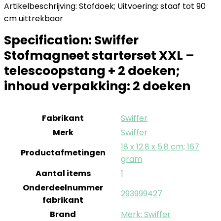
Artikelbeschrijving: Stofdoek; Uitvoering: staaf tot 90
cm uittrekbaar
Specification:
Swiffer
Stofmagneet starterset XXL –
telescoopstang + 2 doeken;
inhoud verpakking: 2 doeken
Fabrikant
‎Swiffer
Merk
‎Swiffer
‎18 x 12.8 x 5.8 cm; 167
Productafmetingen
gram
Aantal items
‎1
Onderdeelnummer
‎293999427
fabrikant
Brand
Merk: Swiffer