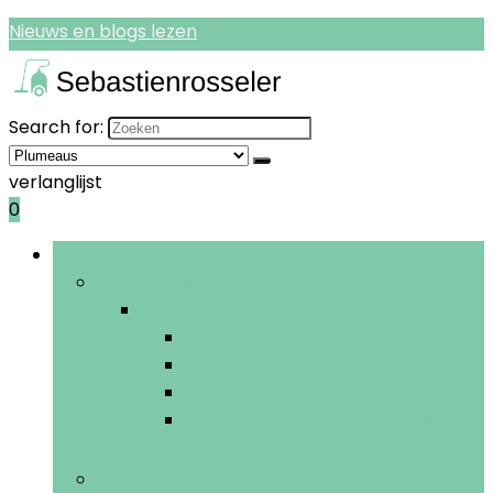
Nieuws en blogs lezen
Search for:
verlanglijst
0
Bladeren door rubrieken
Stofzuigers
Stofzuigers
Robotstofzuigers
Cilinderstofzuigers
Nat-droogstofzuigers
Steelstofzuigers and elektrische
bezems
Stoomreinigers and vloerpolijsters