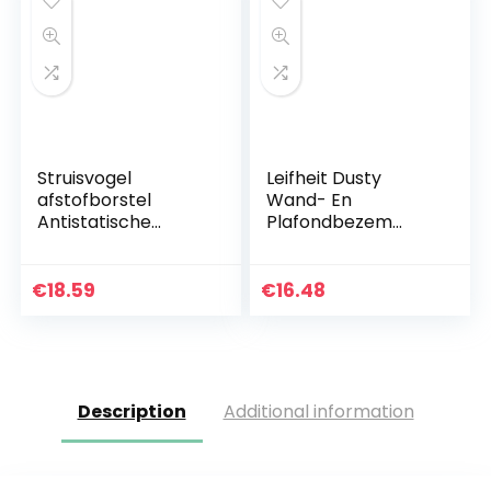
Struisvogel
Leifheit Dusty
afstofborstel
Wand- En
Antistatische
Plafondbezem
plumeau
Voor Een Effectieve
Woonkamer Hotel
Reiniging, Speciaal
Slaapkamer Huis
Gevormde
€
18.59
€
16.48
Stofdoek,
Compacte
Handveger Met…
Description
Additional information