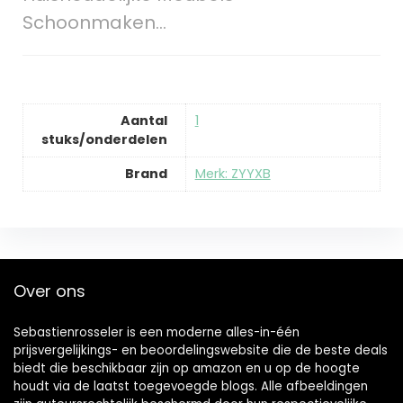
Schoonmaken…
Aantal
‎1
stuks/onderdelen
Brand
Merk: ZYYXB
Over ons
Sebastienrosseler is een moderne alles-in-één
prijsvergelijkings- en beoordelingswebsite die de beste deals
biedt die beschikbaar zijn op amazon en u op de hoogte
houdt via de laatst toegevoegde blogs. Alle afbeeldingen