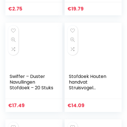
voor jaloezieën
Carbide
oscillerende
€
2.75
€
19.79
zaagbladen Set,
Quick Release
oscillerende…
Swiffer – Duster
Stofdoek Houten
Navullingen
handvat
Stofdoek – 20 Stuks
Struisvogel
Reinigingsborstel
Hotel Home
Woonkamer
€
17.49
€
14.09
Slaapkamer