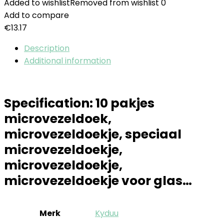
Added to wishlist
Removed from wishlist
0
Add to compare
€
13.17
Description
Additional information
Specification:
10 pakjes
microvezeldoek,
microvezeldoekje, speciaal
microvezeldoekje,
microvezeldoekje,
microvezeldoekje voor glas…
Merk
‎Kyduu