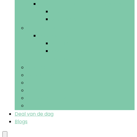
Stoomreinigers and vloerpolijsters
Stoomreinigers
Stoomdweilen
Accessoires
Accessoires
Vuilnisblikken
Veegonderdelen and -
accessoires
Bezems
Handschoenen
Natte and droge dweilen
Plumeaus
Schoonmaakdoeken
Sponzen
Deal van de dag
Blogs