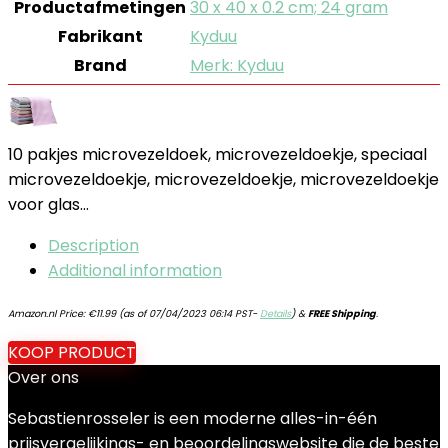
Productafmetingen
‎30 x 40 x 0.2 cm; 24 gram
Fabrikant
‎Kyduu
Brand
Merk: Kyduu
10 pakjes microvezeldoek, microvezeldoekje, speciaal
microvezeldoekje, microvezeldoekje, microvezeldoekje
voor glas…
Description
Additional information
Amazon.nl Price:
€
11.99
(as of 07/04/2023 06:14 PST-
Details
)
&
FREE Shipping
.
KOOP PRODUCT
Over ons
Sebastienrosseler is een moderne alles-in-één
prijsvergelijkings- en beoordelingswebsite die de beste