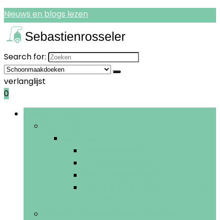
Nieuws en blogs lezen
Search for:
verlanglijst
0
Bladeren door rubrieken
Stofzuigers
Stofzuigers
Robotstofzuigers
Cilinderstofzuigers
Nat-droogstofzuigers
Steelstofzuigers and elektrische
bezems
Stoomreinigers and vloerpolijsters