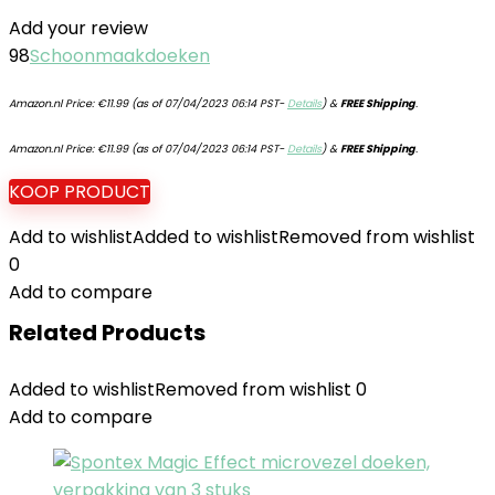
Add your review
98
Schoonmaakdoeken
Amazon.nl Price:
€
11.99
(as of 07/04/2023 06:14 PST-
Details
)
&
FREE Shipping
.
Amazon.nl Price:
€
11.99
(as of 07/04/2023 06:14 PST-
Details
)
&
FREE Shipping
.
KOOP PRODUCT
Add to wishlist
Added to wishlist
Removed from wishlist
0
Add to compare
Related Products
Added to wishlist
Removed from wishlist
0
Add to compare