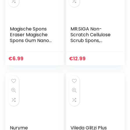
Magische Spons
MR.SIGA Non-
Eraser Magische
Scratch Cellulose
Spons Gum Nano
Scrub Spons,
Spons Veeg Keuken
Dubbelzijdige
Decontaminatie
Afwasspons voor
Gereedschap
Keuken, 12 Pack
€
6.99
€
12.99
Magic Sponge
Eraser Voor Alle…
Nuryme
Vileda Glitzi Plus