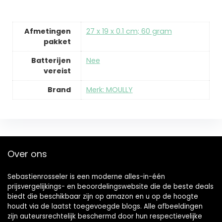
Afmetingen
‎27 x 19 x 0.1 cm; 60 gram
pakket
Batterijen
‎Nee
vereist
Brand
Merk: MOULLY
Over ons
Sebastienrosseler is een moderne alles-in-één
prijsvergelijkings- en beoordelingswebsite die de beste deals
biedt die beschikbaar zijn op amazon en u op de hoogte
houdt via de laatst toegevoegde blogs. Alle afbeeldingen
zijn auteursrechtelijk beschermd door hun respectievelijke