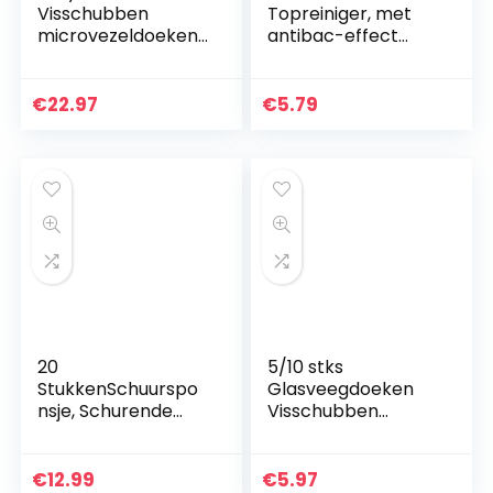
Visschubben
Topreiniger, met
microvezeldoeken,
antibac-effect
10 stuks
tegen bacteriën,
superabsorberend
absorberend, 1×18
e golfvormige
stuks
€
22.97
€
5.79
visschubbendoeke
n, microvezel
stofdoeken…
20
5/10 stks
StukkenSchuurspo
Glasveegdoeken
nsje, Schurende
Visschubben
Schoonmaakspons,
Designdoek
Schurende
Stofreinigingsdoek
Sponzen, voor Het
Water, Microfiber
€
12.99
€
5.97