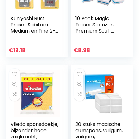
Kuniyoshi Rust
10 Pack Magic
Eraser Sabitoru
Eraser Sponzen
Medium en Fine 2-
Premium Scuff
delige set
Erasers Spons,
Extra Dikke
Melamine Sponzen
€
19.18
€
8.98
in Bulk voor het
reinigen van…
Vileda sponsdoekje,
20 stuks magische
bijzonder hoge
gumspons, vuilgum,
zuigkracht,
vuilgum,