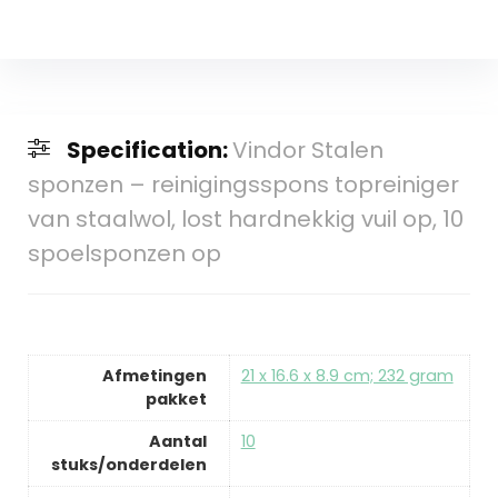
Specification:
Vindor Stalen
sponzen – reinigingsspons topreiniger
van staalwol, lost hardnekkig vuil op, 10
spoelsponzen op
Afmetingen
‎21 x 16.6 x 8.9 cm; 232 gram
pakket
Aantal
‎10
stuks/onderdelen