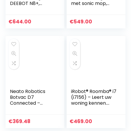
DEEBOT N8+,
met sonic mop,
robotstofzuiger
sterke zuigkracht
met automatische
2500 Pa,
lediging, LDS-
automatische lap,
€
644.00
€
549.00
lasernavigatie,
meertraps karatie…
multilevel
mapping…
Neato Robotics
iRobot® Roomba® i7
Botvac D7
(i7156) – Leert uw
Connected –
woning kennen.
Premium
Past perfect in uw
robotstofzuiger
leven.
met laadstation,
€
369.48
€
469.00
Wlan & App –