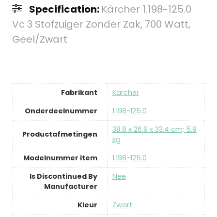
Specification:
Kärcher 1.198-125.0
Vc 3 Stofzuiger Zonder Zak, 700 Watt,
Geel/Zwart
Fabrikant
‎Kärcher
Onderdeelnummer
‎1.198-125.0
‎38.8 x 26.9 x 33.4 cm; 5.9
Productafmetingen
kg
Modelnummer item
‎1.198-125.0
Is Discontinued By
‎Nee
Manufacturer
Kleur
‎Zwart