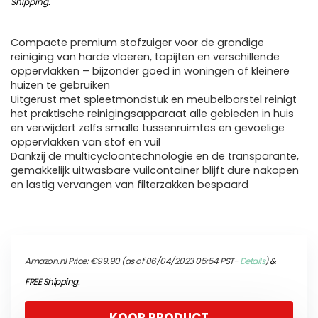
Shipping
.
Compacte premium stofzuiger voor de grondige
reiniging van harde vloeren, tapijten en verschillende
oppervlakken – bijzonder goed in woningen of kleinere
huizen te gebruiken
Uitgerust met spleetmondstuk en meubelborstel reinigt
het praktische reinigingsapparaat alle gebieden in huis
en verwijdert zelfs smalle tussenruimtes en gevoelige
oppervlakken van stof en vuil
Dankzij de multicycloontechnologie en de transparante,
gemakkelijk uitwasbare vuilcontainer blijft dure nakopen
en lastig vervangen van filterzakken bespaard
Amazon.nl Price:
€
99.90
(as of 06/04/2023 05:54 PST-
Details
)
&
FREE Shipping
.
KOOP PRODUCT