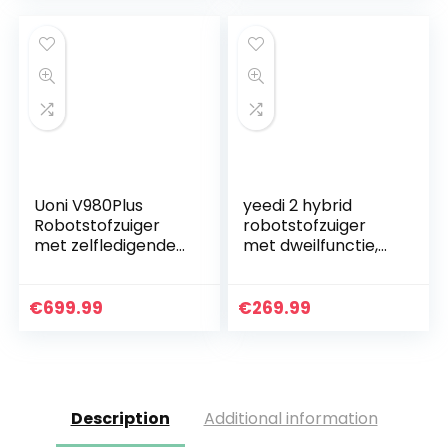
stofzuiger robot,
Alexa…
Uoni V980Plus
yeedi 2 hybrid
Robotstofzuiger
robotstofzuiger
met zelfledigende
met dweilfunctie,
vuilnisbak, Lidar
Visual-SLAM-
Navigatie
navigatie, 2500 Pa
Robotstofzuigers
zuigvermogen,
€
699.99
€
269.99
Multi-Floor
ruimtekaart, 200
Mapping 2700Pa…
minuten…
Description
Additional information