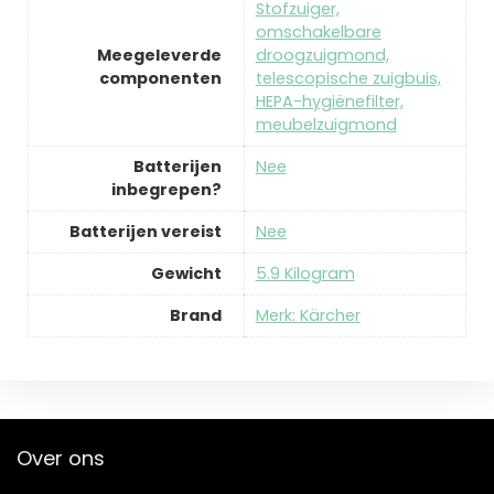
‎Stofzuiger,
omschakelbare
Meegeleverde
droogzuigmond,
componenten
telescopische zuigbuis,
HEPA-hygiënefilter,
meubelzuigmond
Batterijen
‎Nee
inbegrepen?
Batterijen vereist
‎Nee
Gewicht
‎5.9 Kilogram
Brand
Merk: Kärcher
Over ons