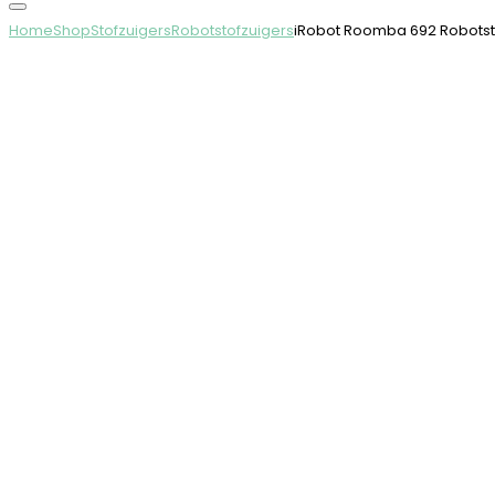
Home
Shop
Stofzuigers
Robotstofzuigers
iRobot Roomba 692 Robotsto