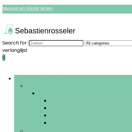
Nieuws en blogs lezen
Search for:
verlanglijst
0
Bladeren door rubrieken
Stofzuigers
Stofzuigers
Robotstofzuigers
Cilinderstofzuigers
Nat-droogstofzuigers
Steelstofzuigers and elektrische b
Stoomreinigers and vloerpolijsters