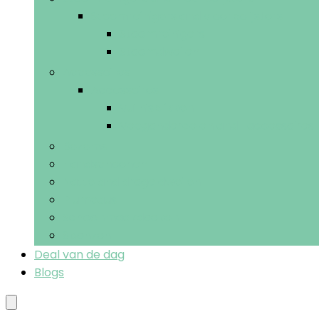
Stoomreinigers and vloerpolijsters
Stoomreinigers
Stoomdweilen
Accessoires
Accessoires
Vuilnisblikken
Veegonderdelen and -accessoires
Bezems
Handschoenen
Natte and droge dweilen
Plumeaus
Schoonmaakdoeken
Sponzen
Deal van de dag
Blogs