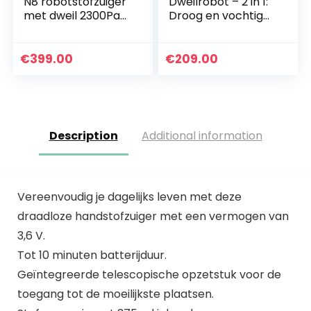
N8 robotstofzuiger
Dweilrobot – 2 in 1:
met dweil 2300Pa
Droog en vochtig
(dToF-
reinigen – Geschikt
laserdetectie,
voor meerdere
tapijtdetectie,
kamers en grote
€
399.00
€
209.00
nauwkeurige
ruimten…
reiniging op maat…
Description
Additional information
Vereenvoudig je dagelijks leven met deze
draadloze handstofzuiger met een vermogen van
3,6 V.
Tot 10 minuten batterijduur.
Geïntegreerde telescopische opzetstuk voor de
toegang tot de moeilijkste plaatsen.