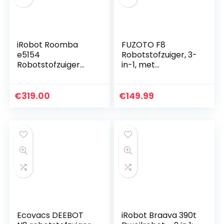
iRobot Roomba
FUZOTO F8
e5154
Robotstofzuiger, 3-
Robotstofzuiger
in-1, met
met wifi-verbinding
Dweilfunctie en
met dubbele
Intelligente
rubberen borstels
Navigatie, 2500Pa
€
319.00
€
149.99
voor alle
supersterke
vloertypen – Ideaal
zuigkracht
voor…
Ecovacs DEEBOT
iRobot Braava 390t