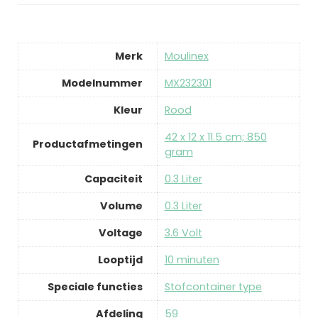
Merk
‎Moulinex
Modelnummer
‎MX232301
Kleur
‎Rood
‎42 x 12 x 11.5 cm; 850
Productafmetingen
gram
Capaciteit
‎0.3 Liter
Volume
‎0.3 Liter
Voltage
‎3.6 Volt
Looptijd
‎10 minuten
Speciale functies
‎Stofcontainer type
Afdeling
‎59