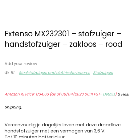
Extenso MX232301 – stofzuiger –
handstofzuiger – zakloos – rood
Add your review
51
Steelstofzuigers and elektrische bezems
Stofzuigers
Amazon.nl Price:
€
34.63
(as of 08/04/2023 06:11 PST-
Details
)
&
FREE
Shipping
.
Vereenvoudig je dagelijks leven met deze draadloze
handstofzuiger met een vermogen van 3,6 V.
Tot 10 minuten batterijduur.