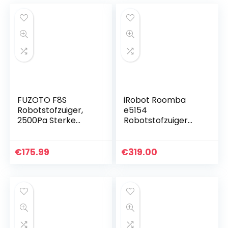
FUZOTO F8S
iRobot Roomba
Robotstofzuiger,
e5154
2500Pa Sterke
Robotstofzuiger
Zuiging, Alexa & APP
met wifi-verbinding
Controle, Ideaal
met dubbele
voor Haar, Tapijten,
rubberen borstels
€
175.99
€
319.00
Harde Vloeren
voor alle
vloertypen – Ideaal
voor…