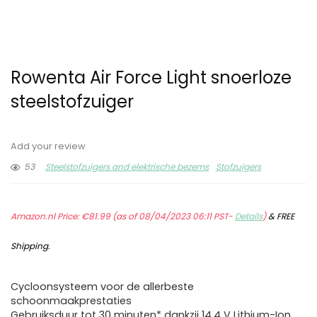
Rowenta Air Force Light snoerloze
steelstofzuiger
Add your review
53
Steelstofzuigers and elektrische bezems
Stofzuigers
Amazon.nl Price:
€
81.99
(as of 08/04/2023 06:11 PST-
Details
)
&
FREE
Shipping
.
Cycloonsysteem voor de allerbeste
schoonmaakprestaties
Gebruiksduur tot 30 minuten* dankzij 14,4 V Lithium-Ion