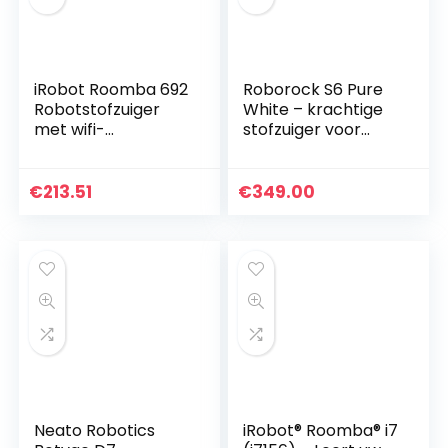
iRobot Roomba 692
Roborock S6 Pure
Robotstofzuiger
White – krachtige
met wifi-
stofzuiger voor
verbinding– 3-
tapijten en
staps
oppervlakken,
reinigingssysteem
watertank 180 ml,
€
213.51
€
349.00
–
oppervlak 300 m²…
Gepersonaliseerde
suggesties…
Neato Robotics
iRobot® Roomba® i7