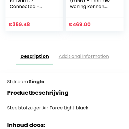
Botvac D7
(i7156) – Leert uw
Connected –
woning kennen.
Premium
Past perfect in uw
robotstofzuiger
leven.
met laadstation,
€
369.48
€
469.00
Wlan & App –
stofzuiger robot,
Alexa…
Description
Additional information
Stijlnaam:
Single
Productbeschrijving
Steelstofzuiger Air Force Light black
Inhoud doos: