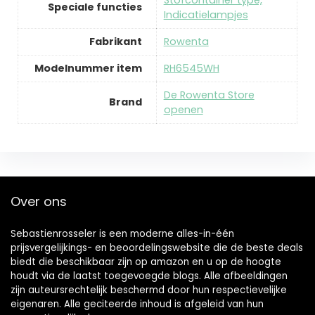
‎Stofcontainer type,
Speciale functies
Indicatielampjes
Fabrikant
‎Rowenta
Modelnummer item
‎RH6545WH
De Rowenta Store
Brand
openen
Over ons
Sebastienrosseler is een moderne alles-in-één
prijsvergelijkings- en beoordelingswebsite die de beste deals
biedt die beschikbaar zijn op amazon en u op de hoogte
houdt via de laatst toegevoegde blogs. Alle afbeeldingen
zijn auteursrechtelijk beschermd door hun respectievelijke
eigenaren. Alle geciteerde inhoud is afgeleid van hun