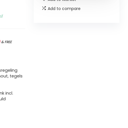
Add to compare
nd
)
&
FREE
regeling
out, tegels
 incl.
uld