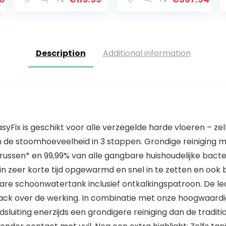
bar, doodt tot
99,99%* van de
virusdeeltjes…
Description
Additional information
ix is geschikt voor alle verzegelde harde vloeren – zelfs
n de stoomhoeveelheid in 3 stappen. Grondige reiniging 
irussen* en 99,99% van alle gangbare huishoudelijke bact
zeer korte tijd opgewarmd en snel in te zetten en ook bi
re schoonwatertank inclusief ontkalkingspatroon. De led
back over de werking. In combinatie met onze hoogwaar
sluiting enerzijds een grondigere reiniging dan de tradit