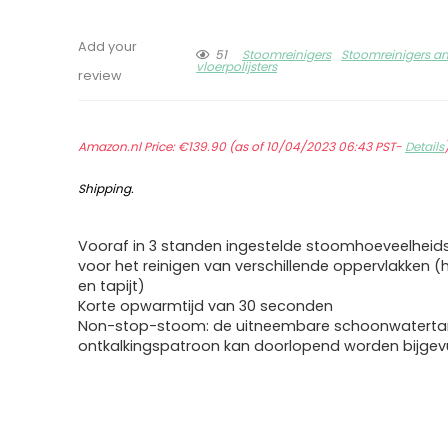
Add your
51
Stoomreinigers
Stoomreinigers a
vloerpolijsters
review
Amazon.nl Price:
€
139.90
(as of 10/04/2023 06:43 PST-
Details
Shipping
.
Vooraf in 3 standen ingestelde stoomhoeveelheids
voor het reinigen van verschillende oppervlakken (h
en tapijt)
Korte opwarmtijd van 30 seconden
Non-stop-stoom: de uitneembare schoonwatertank
ontkalkingspatroon kan doorlopend worden bijgev