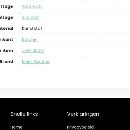
ttage
‎1600 watt
oltage
‎220 Volt
terial
‎Kunststof
rikant
‎Kärcher
 item
‎1.513-300.0
Brand
Merk: Kärcher
Snelle links
Verklaringen
Home
Privacybeleid