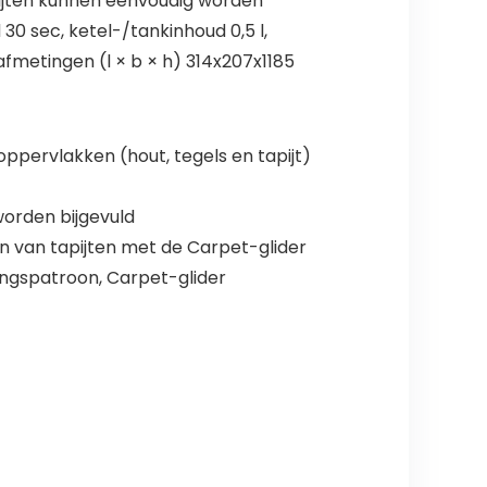
apijten kunnen eenvoudig worden
0 sec, ketel-/tankinhoud 0,5 l,
metingen (l × b × h) 314x207x1185
ppervlakken (hout, tegels en tapijt)
orden bijgevuld
en van tapijten met de Carpet-glider
kingspatroon, Carpet-glider