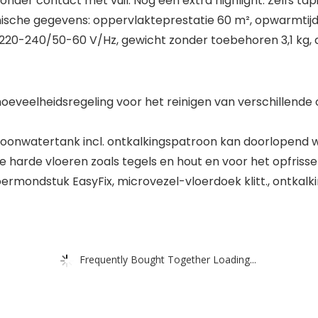
onder contact met vuil. Nog een extra highlight: Zelfs t
ische gegevens: oppervlakteprestatie 60 m², opwarmtijd 3
-240/50-60 V/Hz, gewicht zonder toebehoren 3,1 kg, af
oeveelheidsregeling voor het reinigen van verschillende o
onwatertank incl. ontkalkingspatroon kan doorlopend w
e harde vloeren zoals tegels en hout en voor het opfriss
oermondstuk EasyFix, microvezel-vloerdoek klitt., ontkal
Frequently Bought Together Loading...