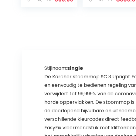
Carpet, Car
opwarmtijd: 3
Seats And Much
min,
More
inschakeling van
warm…
Stijlnaam:
single
De Kärcher stoommop SC 3 Upright EasyF
en eenvoudig te bedienen regeling va
verwijdert tot 99,999% van de coronav
harde oppervlakken. De stoommop is in 
de doorlopend bijvulbare en uitneemba
verschillende kleurcodes direct feed
EasyFix vloermondstuk met klittenband