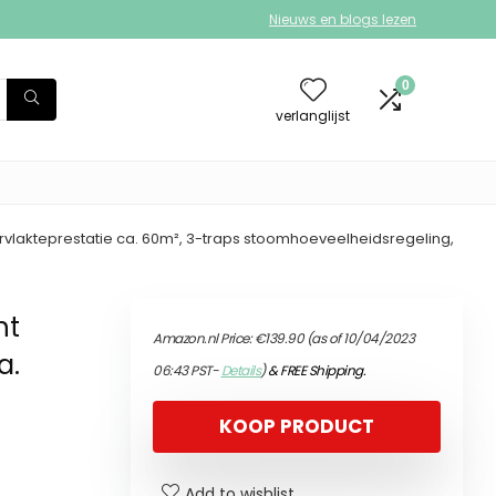
Nieuws en blogs lezen
0
verlanglijst
vlakteprestatie ca. 60m², 3-traps stoomhoeveelheidsregeling,
ht
Amazon.nl Price:
€
139.90
(as of 10/04/2023
a.
06:43 PST-
Details
)
&
FREE Shipping
.
KOOP PRODUCT
Add to wishlist