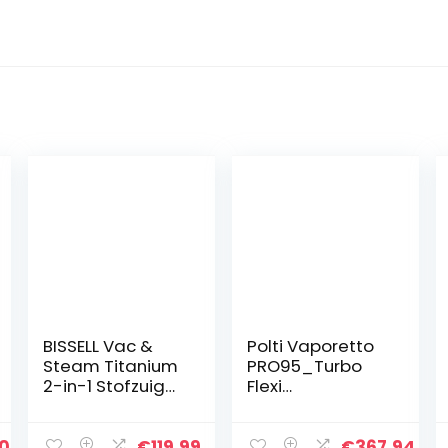
BISSELL Vac &
Polti Vaporetto
Steam Titanium
PRO95_Turbo
2-in-1 Stofzuiger
Flexi
en
Stoomreiniger
stoomreiniger,
met een
1977N
stoomdruk van 5
0
€
119.99
€
367.94