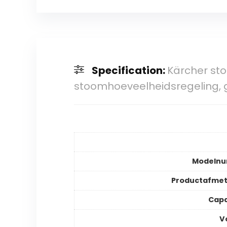
Specification:
Kärcher sto
stoomhoeveelheidsregeling, 
Modeln
Productafmet
Capa
V