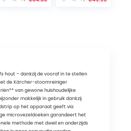
apparaat
vloerstoomreini
gingstoestel
wit/groen
 hout – dankzij de vooraf in te stellen
met de Kärcher-stoomreiniger
eriën** van gewone huishoudelijke
jzonder makkelijk in gebruik dankzij
strip op het apparaat geeft via
dige microvezeldoeken garandeert het
ionele methode met dweil en anderzijds