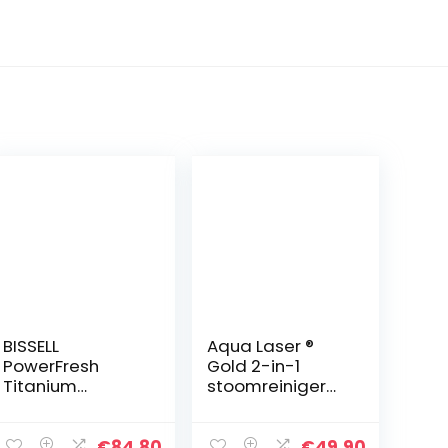
BISSELL
Aqua Laser ®
PowerFresh
Gold 2-in-1
Titanium
stoomreiniger
Stoomreiniger,
en
2113N
handstoombors
tel combi-
€
84.80
€
49.90