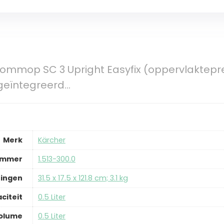
ommop SC 3 Upright Easyfix (oppervlaktepre
geïntegreerd…
Merk
‎Kärcher
ummer
‎1.513-300.0
ingen
‎31.5 x 17.5 x 121.8 cm; 3.1 kg
citeit
‎0.5 Liter
olume
‎0.5 Liter