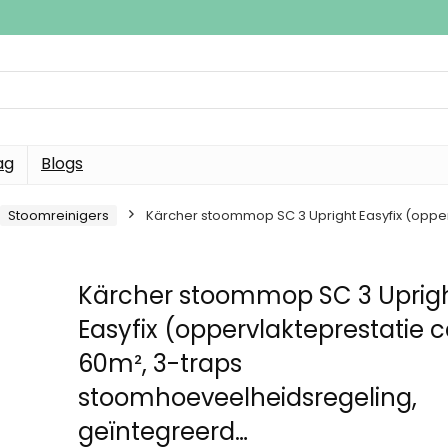
ag
Blogs
Stoomreinigers
Kärcher stoommop SC 3 Upright Easyfix (opper
Kärcher stoommop SC 3 Uprig
Easyfix (oppervlakteprestatie c
60m², 3-traps
stoomhoeveelheidsregeling,
geïntegreerd…