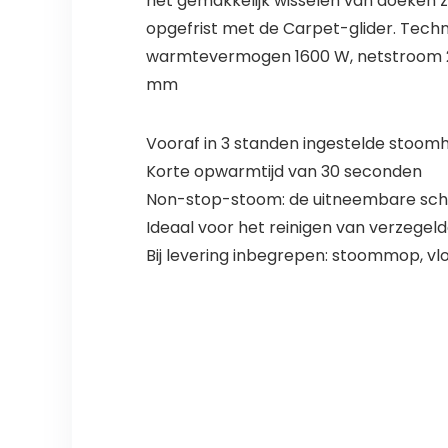
het gemakkelijk wisselen van doeken z
opgefrist met de Carpet-glider. Techn
warmtevermogen 1600 W, netstroom 220
mm
Vooraf in 3 standen ingestelde stoomh
Korte opwarmtijd van 30 seconden
Non-stop-stoom: de uitneembare scho
Ideaal voor het reinigen van verzegeld
Bij levering inbegrepen: stoommop, vl