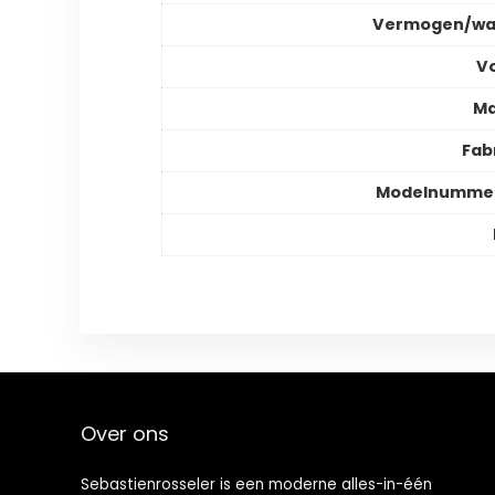
Vermogen/wa
V
Ma
Fab
Modelnummer
Over ons
Sebastienrosseler is een moderne alles-in-één