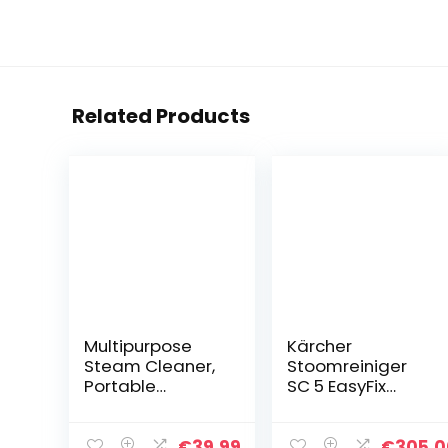
Related Products
Multipurpose
Kärcher
Steam Cleaner,
Stoomreiniger
Portable
SC 5 EasyFix
Steamer With 9
(capaciteit per
Stain Removal
tankvulling: ca.
Accessories For
150 m²,
€
39.99
€
305.0