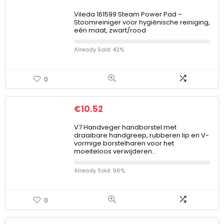
Vileda 161599 Steam Power Pad –
Stoomreiniger voor hygiënische reiniging,
eén maat, zwart/rood
Already Sold: 42%
0
€
10.52
V7 Handveger handborstel met
draaibare handgreep, rubberen lip en V-
vormige borstelharen voor het
moeiteloos verwijderen…
Already Sold: 96%
0