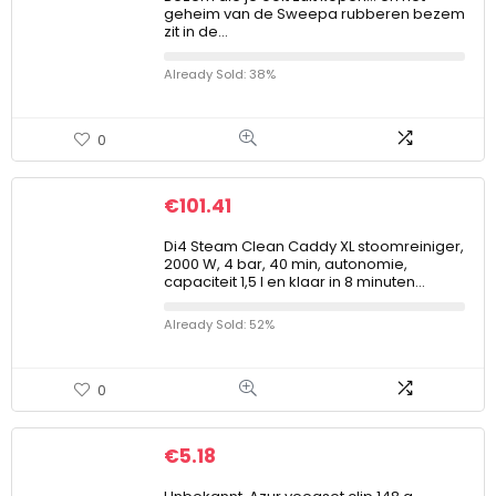
geheim van de Sweepa rubberen bezem
zit in de…
Already Sold: 38%
0
€
101.41
Di4 Steam Clean Caddy XL stoomreiniger,
2000 W, 4 bar, 40 min, autonomie,
capaciteit 1,5 l en klaar in 8 minuten…
Already Sold: 52%
0
€
5.18