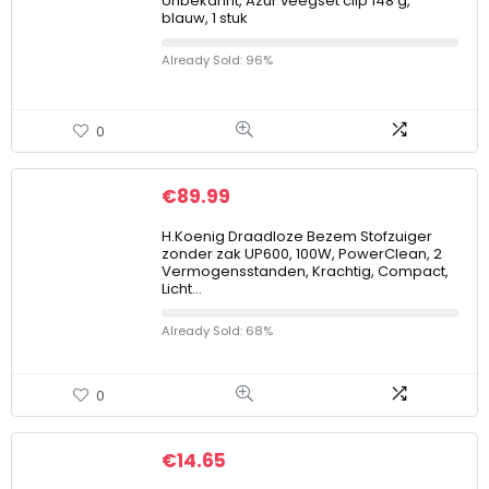
Unbekannt, Azur veegset clip 148 g,
blauw, 1 stuk
Already Sold: 96%
0
€
89.99
H.Koenig Draadloze Bezem Stofzuiger
zonder zak UP600, 100W, PowerClean, 2
Vermogensstanden, Krachtig, Compact,
Licht…
Already Sold: 68%
0
€
14.65