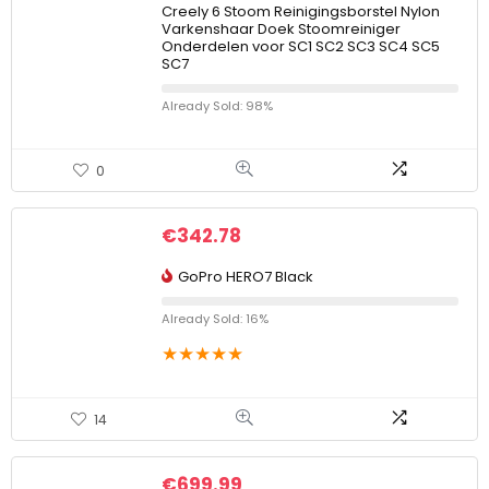
Creely 6 Stoom Reinigingsborstel Nylon
Varkenshaar Doek Stoomreiniger
Onderdelen voor SC1 SC2 SC3 SC4 SC5
SC7
Already Sold: 98%
0
€
342.78
GoPro HERO7 Black
Already Sold: 16%
★
★
★
★
★
14
€
699.99