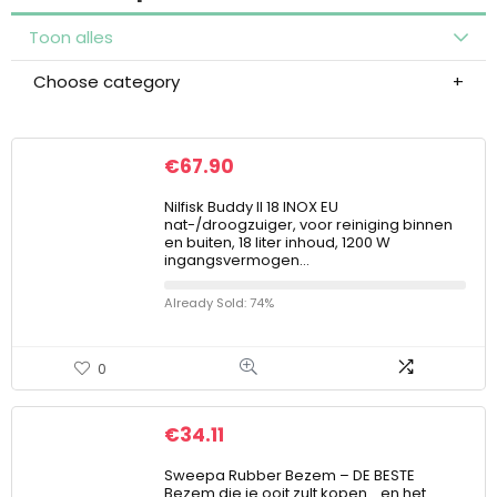
Toon alles
Choose category
€
67.90
Nilfisk Buddy II 18 INOX EU
nat-/droogzuiger, voor reiniging binnen
en buiten, 18 liter inhoud, 1200 W
ingangsvermogen…
Already Sold: 74%
0
€
34.11
Sweepa Rubber Bezem – DE BESTE
Bezem die je ooit zult kopen… en het