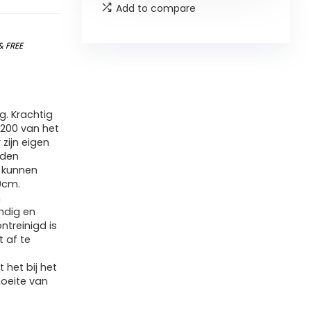
Add to compare
&
FREE
g. Krachtig
1/200 van het
 zijn eigen
rden
g kunnen
0cm.
n
ndig en
ntreinigd is
t af te
 het bij het
moeite van