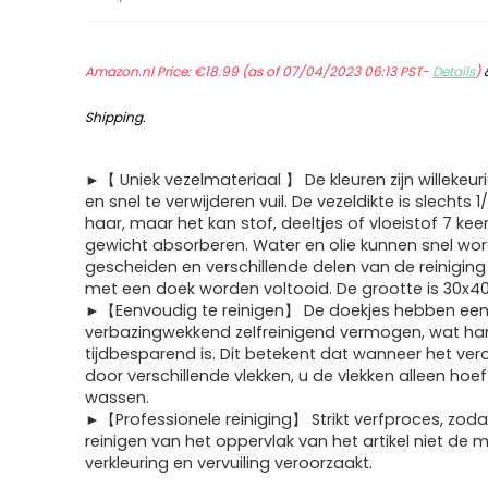
Amazon.nl Price:
€
18.99
(as of 07/04/2023 06:13 PST-
Details
)
Shipping
.
►【 Uniek vezelmateriaal 】 De kleuren zijn willekeuri
en snel te verwijderen vuil. De vezeldikte is slechts 
haar, maar het kan stof, deeltjes of vloeistof 7 keer
gewicht absorberen. Water en olie kunnen snel wo
gescheiden en verschillende delen van de reinigin
met een doek worden voltooid. De grootte is 30x4
►【Eenvoudig te reinigen】 De doekjes hebben ee
verbazingwekkend zelfreinigend vermogen, wat ha
tijdbesparend is. Dit betekent dat wanneer het vero
door verschillende vlekken, u de vlekken alleen hoef
wassen.
►【Professionele reiniging】 Strikt verfproces, zodat
reinigen van het oppervlak van het artikel niet de 
verkleuring en vervuiling veroorzaakt.