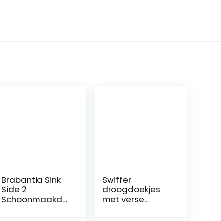
Brabantia Sink
Swiffer
Side 2
droogdoekjes
Schoonmaakdo
met verse
ekjes Microvezel
citroengeur,
30 x 30 cm –
2968 g