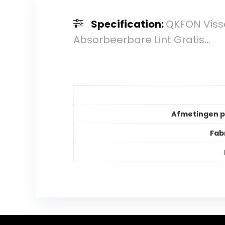
Specification:
QKFON Viss
Absorbeerbare Lint Gratis…
Afmetingen 
Fab