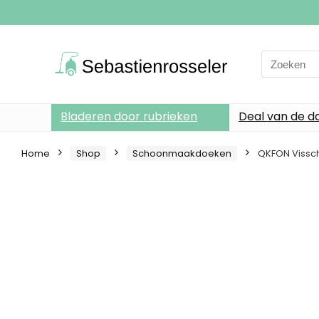
Search
for:
Bladeren door rubrieken
Deal van de d
Home
Shop
Schoonmaakdoeken
QKFON Vissch