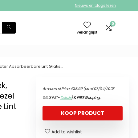
Nieuws en blogs lezen
0
verlanglijst
ter Absorbeerbare Lint Gratis…
k,
Amazon.nl Price:
€
18.99
(as of 07/04/2023
ezel
06:13 PST-
Details
)
&
FREE Shipping
.
 Lint
KOOP PRODUCT
Add to wishlist