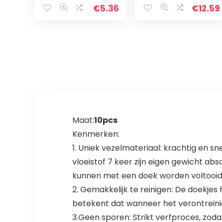
megapack, 100%
€
5.36
€
12.59
microvezel, 16
kleurrijke
doeken, 30 x 30
cm
Maat:
10pcs
Kenmerken:
1. Uniek vezelmateriaal: krachtig en sne
vloeistof 7 keer zijn eigen gewicht ab
kunnen met een doek worden voltooi
2. Gemakkelijk te reinigen: De doekje
betekent dat wanneer het verontreinigd
3.Geen sporen: Strikt verfproces, zodat