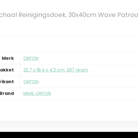
chaal Reinigingsdoek, 30x40cm Wave Patroo
Merk
‎QKFON
pakket
‎22.7 x 18.4 x 4.3 cm; 287 gram
rikant
‎QKFON
Brand
Merk: QKFON