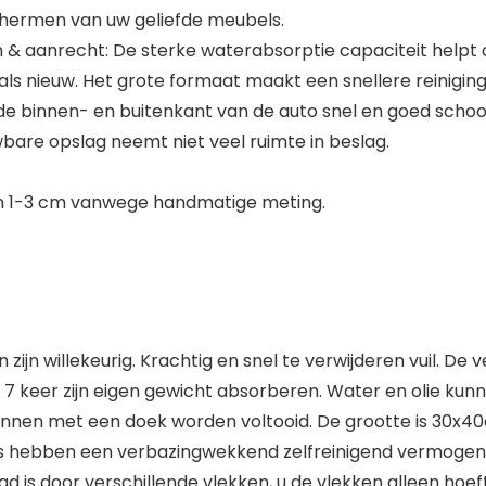
schermen van uw geliefde meubels.
 & aanrecht: De sterke waterabsorptie capaciteit helpt 
s nieuw. Het grote formaat maakt een snellere reiniging
de binnen- en buitenkant van de auto snel en goed scho
bare opslag neemt niet veel ruimte in beslag.
n 1-3 cm vanwege handmatige meting.
jn willekeurig. Krachtig en snel te verwijderen vuil. De ve
of 7 keer zijn eigen gewicht absorberen. Water en olie k
kunnen met een doek worden voltooid. De grootte is 30x4
hebben een verbazingwekkend zelfreinigend vermogen, w
 is door verschillende vlekken, u de vlekken alleen hoef