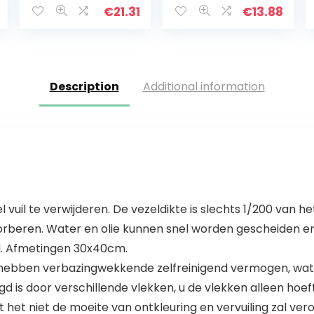
dierenharen,
Roestvrij staal
€
21.31
€
13.88
voor alle soorten
Polijsten, Lint
vloeren, maxi…
Free, Streak
Free…
Description
Additional information
l vuil te verwijderen. De vezeldikte is slechts 1/200 van he
sorberen. Water en olie kunnen snel worden gescheiden en
d. Afmetingen 30x40cm.
s hebben verbazingwekkende zelfreinigend vermogen, wat h
 is door verschillende vlekken, u de vlekken alleen hoef
 het niet de moeite van ontkleuring en vervuiling zal ver