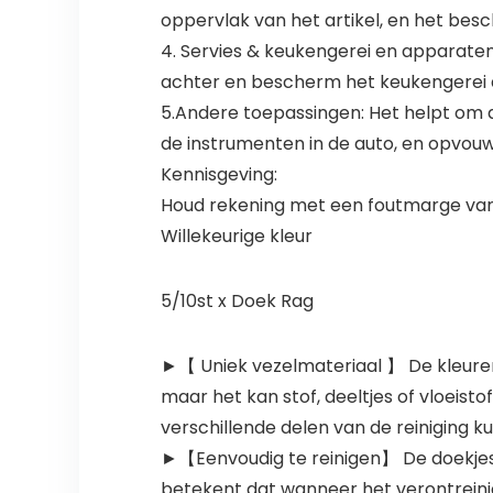
oppervlak van het artikel, en het be
4. Servies & keukengerei en apparaten
achter en bescherm het keukengerei al
5.Andere toepassingen: Het helpt om 
de instrumenten in de auto, en opvouw
Kennisgeving:
Houd rekening met een foutmarge va
Willekeurige kleur
5/10st x Doek Rag
►【 Uniek vezelmateriaal 】 De kleuren zi
maar het kan stof, deeltjes of vloeist
verschillende delen van de reiniging 
►【Eenvoudig te reinigen】 De doekjes 
betekent dat wanneer het verontreinigd