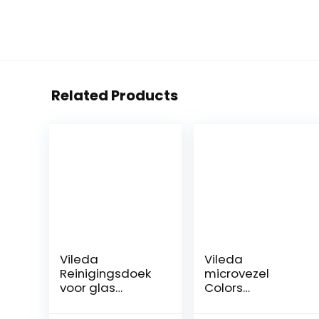
Related Products
Vileda
Vileda
Reinigingsdoek
microvezel
voor glas
Colors
Actifibre, geel
multifunctionele
doek, 16-