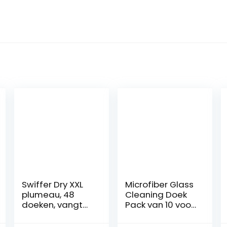
Swiffer Dry XXL
Microfiber Glass
plumeau, 48
Cleaning Doek
doeken, vangt
Pack van 10 voor
stof en vuil op,
Windows Cars
ideaal voor
Spiegels