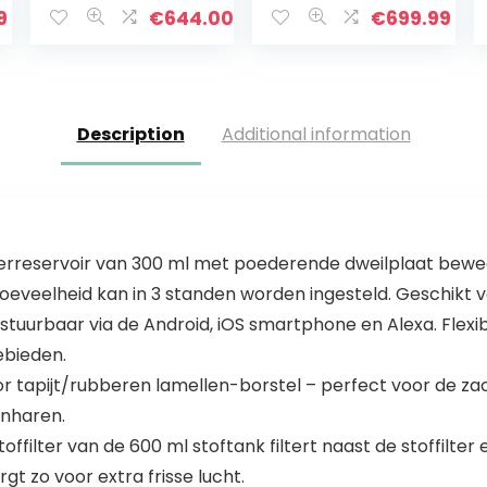
automatische
Navigatie
9
€
644.00
€
699.99
lediging, LDS-
Robotstofzuiger
lasernavigatie,
s Multi-Floor
multilevel
Mapping
mapping…
2700Pa…
Description
Additional information
aterreservoir van 300 ml met poederende dweilplaat bewe
hoeveelheid kan in 3 standen worden ingesteld. Geschikt v
tuurbaar via de Android, iOS smartphone en Alexa. Flexibel
ebieden.
or tapijt/rubberen lamellen-borstel – perfect voor de za
enharen.
ffilter van de 600 ml stoftank filtert naast de stoffilter e
rgt zo voor extra frisse lucht.