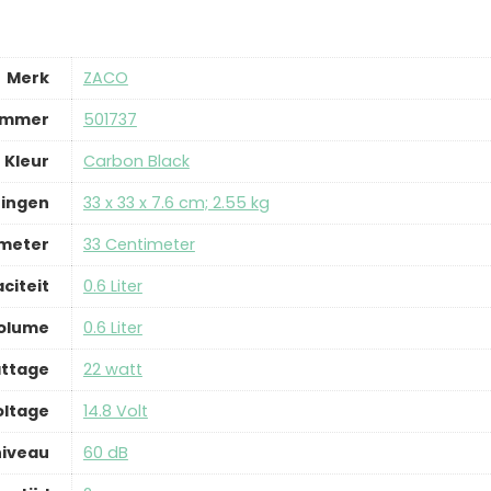
Merk
‎ZACO
ummer
‎501737
Kleur
‎Carbon Black
ingen
‎33 x 33 x 7.6 cm; 2.55 kg
meter
‎33 Centimeter
citeit
‎0.6 Liter
olume
‎0.6 Liter
ttage
‎22 watt
oltage
‎14.8 Volt
niveau
‎60 dB