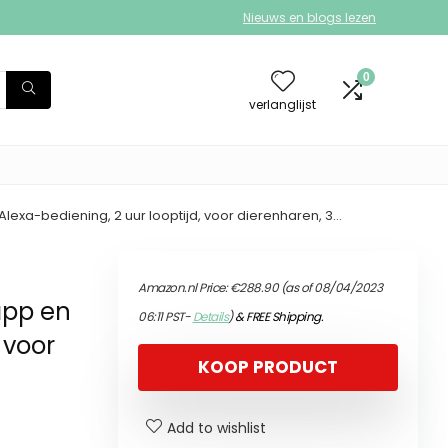
Nieuws en blogs lezen
0
verlanglijst
lexa-bediening, 2 uur looptijd, voor dierenharen, 3…
Amazon.nl Price:
€
288.90
(as of 08/04/2023
app en
06:11 PST-
Details
)
&
FREE Shipping
.
 voor
KOOP PRODUCT
Add to wishlist