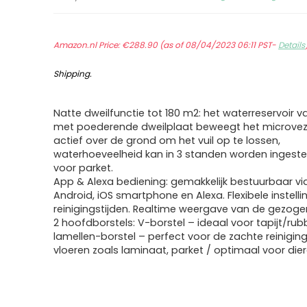
Amazon.nl Price:
€
288.90
(as of 08/04/2023 06:11 PST-
Details
Shipping
.
Natte dweilfunctie tot 180 m2: het waterreservoir v
met poederende dweilplaat beweegt het microve
actief over de grond om het vuil op te lossen,
waterhoeveelheid kan in 3 standen worden ingestel
voor parket.
App & Alexa bediening: gemakkelijk bestuurbaar vi
Android, iOS smartphone en Alexa. Flexibele instell
reinigingstijden. Realtime weergave van de gezog
2 hoofdborstels: V-borstel – ideaal voor tapijt/ru
lamellen-borstel – perfect voor de zachte reinigin
vloeren zoals laminaat, parket / optimaal voor die