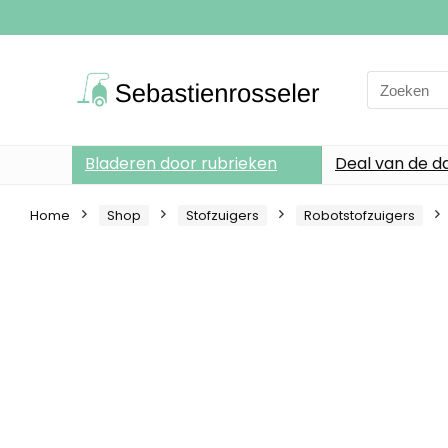
Search
for:
Bladeren door rubrieken
Deal van de d
Home
Shop
Stofzuigers
Robotstofzuigers