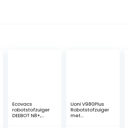
Ecovacs
Uoni V980Plus
robotstofzuiger
Robotstofzuiger
DEEBOT N8+,
met
robotstofzuiger
zelfledigende
met
vuilnisbak, Lidar