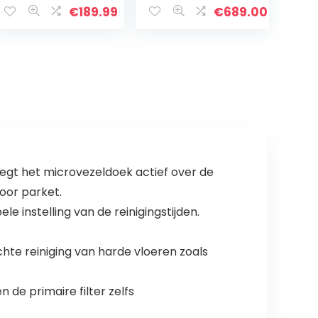
3 in 1: Droog,
dweilfunctie &
€
189.99
€
689.00
vochtig en nat
automatisch
reinigen –
zuigstation,
Geschikt…
slimme
navigatie,
Google Home,
Alexa…
egt het microvezeldoek actief over de
oor parket.
e instelling van de reinigingstijden.
chte reiniging van harde vloeren zoals
n de primaire filter zelfs