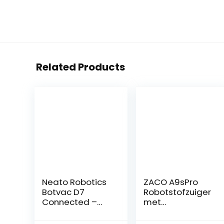
Related Products
Neato Robotics
ZACO A9sPro
Botvac D7
Robotstofzuiger
Connected –
met
Premium
dweilfunctie,
robotstofzuiger
app & Alexa