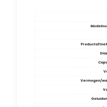
Modeln
Productafmet
Dia
Capa
V
Vermogen/wa
V
Geluids