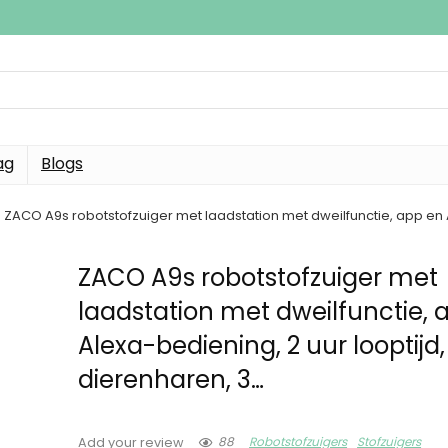
ag
Blogs
ZACO A9s robotstofzuiger met laadstation met dweilfunctie, app en A
ZACO A9s robotstofzuiger met
laadstation met dweilfunctie, 
Alexa-bediening, 2 uur looptijd,
dierenharen, 3…
88
Robotstofzuigers
Stofzuigers
Add your review