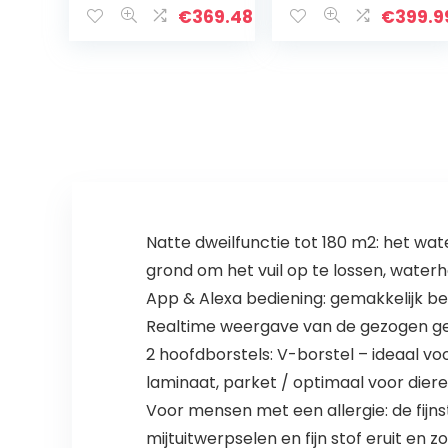
met
bediening, in
€
369.48
€
399.9
laadstation,
kaart brengen,
Wlan & App –
tot 2 uur
stofzuiger robot,
stofzuigen of
Alexa…
dweilen…
Natte dweilfunctie tot 180 m2: het w
grond om het vuil op te lossen, water
App & Alexa bediening: gemakkelijk bes
Realtime weergave van de gezogen g
2 hoofdborstels: V-borstel – ideaal vo
laminaat, parket / optimaal voor dier
Voor mensen met een allergie: de fijnsto
mijtuitwerpselen en fijn stof eruit en zo