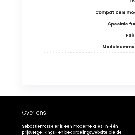
Lo
Compatibele mo
Speciale fu
Fab
Modelnummer
Over ons
Sebastienrosseler is een moderne alles-in-één
prijsvergelijkings- en beoordelingswebsite die de