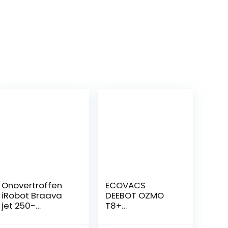
Onovertroffen
ECOVACS
iRobot Braava
DEEBOT OZMO
jet 250-
T8+
dweilrobot met
Robotstofzuiger
Precisiespray –
met