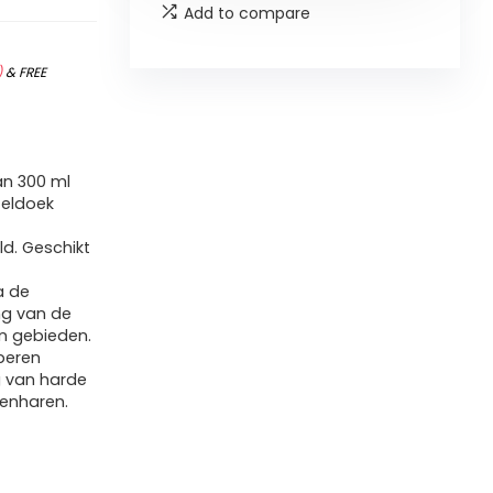
Add to compare
)
&
FREE
an 300 ml
zeldoek
d. Geschikt
a de
ing van de
en gebieden.
bberen
g van harde
renharen.