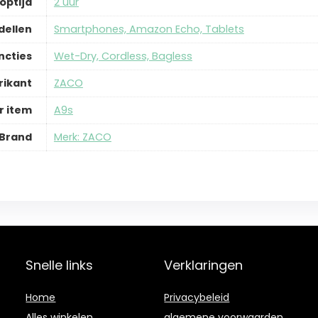
optijd
‎2 uur
dellen
‎Smartphones, Amazon Echo, Tablets
ncties
‎Wet-Dry, Cordless, Bagless
rikant
‎ZACO
 item
‎A9s
Brand
Merk: ZACO
Snelle links
Verklaringen
Home
Privacybeleid
Alles winkelen
algemene voorwaarden