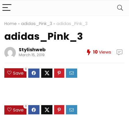
Home
»
adidas_Pink_3
»
adidas_Pink_3
adidas_Pink_3
Stylishweb
10
Views
March 15, 2019
0
Save
0
Save