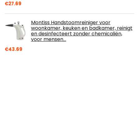
€
27.69
Montiss Handstoomreiniger voor
woonkamer, keuken en badkamer, reinigt
en desinfecteert zonder chemicaliën,
voor mensen…
€
43.69
STANLEY FMC795B-XJ Stofzuiger voor
vaste stoffen en vloeistoffen
€
121.05
Tineco Draadloze stofzuiger A10 Hero
Accusteelstofzuiger, Sterke zuigkracht,
Lichtgewicht, Reiniging op verschillende…
€
199.00