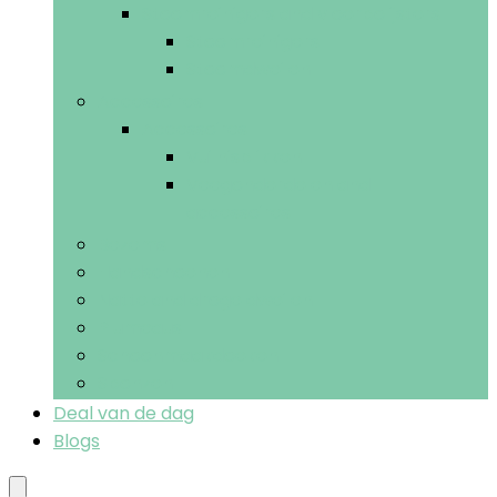
Stoomreinigers and vloerpolijsters
Stoomreinigers
Stoomdweilen
Accessoires
Accessoires
Vuilnisblikken
Veegonderdelen and -
accessoires
Bezems
Handschoenen
Natte and droge dweilen
Plumeaus
Schoonmaakdoeken
Sponzen
Deal van de dag
Blogs