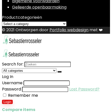
algemene voorwaarden
Gelieerde openbaarmaking
Productcategorieën
© 2021 Ontworpen door
Portfolio webdesign
met ❤️
Search for:
Log In
Username
Password
Lost Password?
Remember me
Login
Compare items