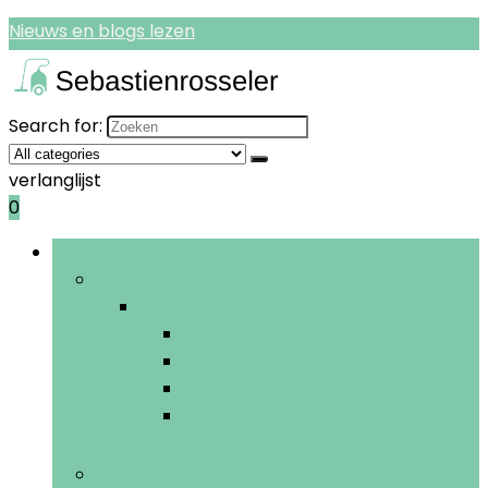
Nieuws en blogs lezen
Search for:
verlanglijst
0
Bladeren door rubrieken
Stofzuigers
Stofzuigers
Robotstofzuigers
Cilinderstofzuigers
Nat-droogstofzuigers
Steelstofzuigers and elektrische
bezems
Stoomreinigers and vloerpolijsters