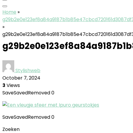
Home
»
g29b2e0e123ef8a84a9187b1b85e47cbcd720161d3087df
»
g29b2e0e123ef8a84a9187b1b85e47cbcd720161d3087df
g29b2e0e123ef8a84a9187b1
Stylishweb
October 7, 2024
3
Views
Save
Saved
Removed
0
Save
Saved
Removed
0
Zoeken