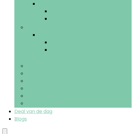
Stoomreinigers and vloerpolijsters
Stoomreinigers
Stoomdweilen
Accessoires
Accessoires
Vuilnisblikken
Veegonderdelen and -
accessoires
Bezems
Handschoenen
Natte and droge dweilen
Plumeaus
Schoonmaakdoeken
Sponzen
Deal van de dag
Blogs