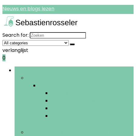
Nieuws en blogs lezen
Search for:
verlanglijst
0
Bladeren door rubrieken
Stofzuigers
Stofzuigers
Robotstofzuigers
Cilinderstofzuigers
Nat-droogstofzuigers
Steelstofzuigers and elektrische
bezems
Stoomreinigers and vloerpolijsters