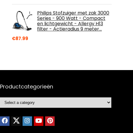
Philips Stofzuiger met zak 3000
Series - 900 Watt - Compact
en lichtgewicht - Allergy H13
filter - Actieradius 9 meter…
€
87.99
Productcategorieën