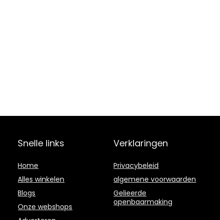
Snelle links
Verklaringen
Home
Privacybeleid
Alles winkelen
algemene voorwaarden
Blogs
Gelieerde
openbaarmaking
Onze webshops