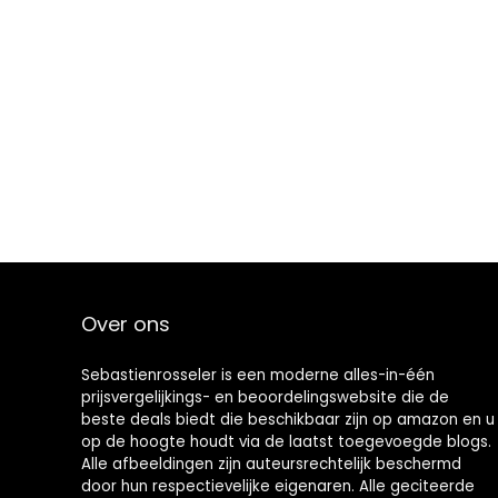
Over ons
Sebastienrosseler is een moderne alles-in-één
prijsvergelijkings- en beoordelingswebsite die de
beste deals biedt die beschikbaar zijn op amazon en u
op de hoogte houdt via de laatst toegevoegde blogs.
Alle afbeeldingen zijn auteursrechtelijk beschermd
door hun respectievelijke eigenaren. Alle geciteerde