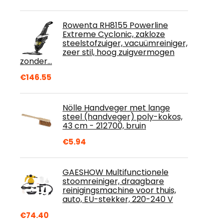
Rowenta RH8155 Powerline
Extreme Cyclonic, zakloze
steelstofzuiger, vacuümreiniger,
zeer stil, hoog zuigvermogen
zonder…
€
146.55
Nölle Handveger met lange
steel (handveger) poly-kokos,
43 cm - 212700, bruin
€
5.94
GAESHOW Multifunctionele
stoomreiniger, draagbare
reinigingsmachine voor thuis,
auto, EU-stekker, 220-240 V
€
74.40