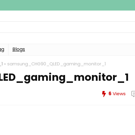
ag
Blogs
1
»
samsung_CHG90_QLED_gaming_monitor_1
ED_gaming_monitor_1
6
Views