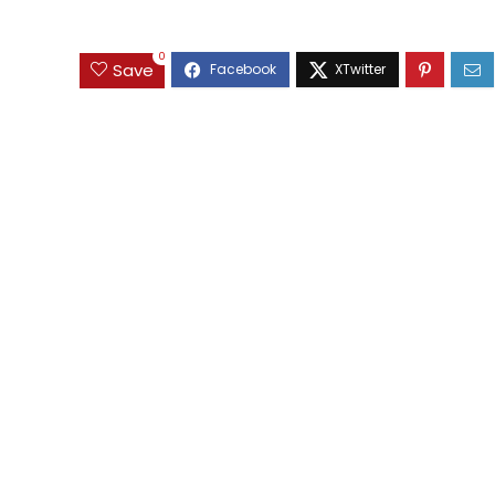
0
Save