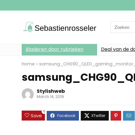
Search
for:
Bladeren door rubrieken
Deal van de d
Home
»
samsung_CHG90_QLED_gaming_monitor_
samsung_CHG90_QL
Stylishweb
March 14, 2019
0
Save